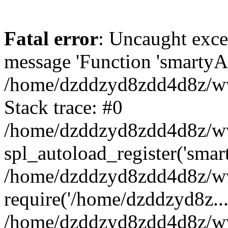
Fatal error
: Uncaught exce
message 'Function 'smartyAu
/home/dzddzyd8zdd4d8z/www
Stack trace: #0
/home/dzddzyd8zdd4d8z/www
spl_autoload_register('smar
/home/dzddzyd8zdd4d8z/www
require('/home/dzddzyd8z...
/home/dzddzyd8zdd4d8z/ww