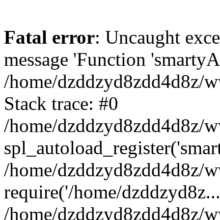
Fatal error
: Uncaught exce
message 'Function 'smartyAu
/home/dzddzyd8zdd4d8z/www
Stack trace: #0
/home/dzddzyd8zdd4d8z/www
spl_autoload_register('smar
/home/dzddzyd8zdd4d8z/www
require('/home/dzddzyd8z...
/home/dzddzyd8zdd4d8z/ww