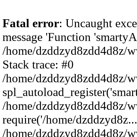
Fatal error
: Uncaught exce
message 'Function 'smartyAu
/home/dzddzyd8zdd4d8z/www
Stack trace: #0
/home/dzddzyd8zdd4d8z/www
spl_autoload_register('smar
/home/dzddzyd8zdd4d8z/www
require('/home/dzddzyd8z...
/home/dzddzyd8zdd4d8z/ww