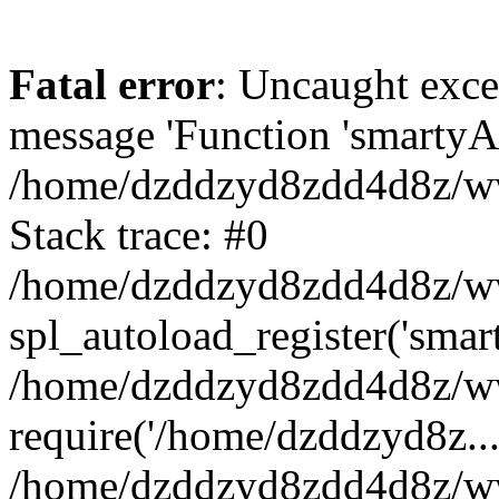
Fatal error
: Uncaught exce
message 'Function 'smartyAu
/home/dzddzyd8zdd4d8z/www
Stack trace: #0
/home/dzddzyd8zdd4d8z/www
spl_autoload_register('smar
/home/dzddzyd8zdd4d8z/www
require('/home/dzddzyd8z...
/home/dzddzyd8zdd4d8z/ww