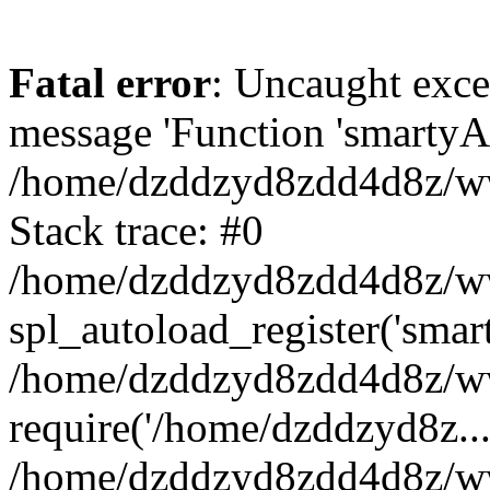
Fatal error
: Uncaught exce
message 'Function 'smartyAu
/home/dzddzyd8zdd4d8z/www
Stack trace: #0
/home/dzddzyd8zdd4d8z/www
spl_autoload_register('smar
/home/dzddzyd8zdd4d8z/www
require('/home/dzddzyd8z...
/home/dzddzyd8zdd4d8z/ww