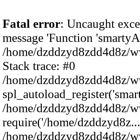
Fatal error
: Uncaught exce
message 'Function 'smartyAu
/home/dzddzyd8zdd4d8z/www
Stack trace: #0
/home/dzddzyd8zdd4d8z/www
spl_autoload_register('smar
/home/dzddzyd8zdd4d8z/www
require('/home/dzddzyd8z...
/home/dzddzyd8zdd4d8z/ww