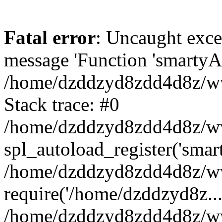
Fatal error
: Uncaught exce
message 'Function 'smartyAu
/home/dzddzyd8zdd4d8z/www
Stack trace: #0
/home/dzddzyd8zdd4d8z/www
spl_autoload_register('smar
/home/dzddzyd8zdd4d8z/www
require('/home/dzddzyd8z...
/home/dzddzyd8zdd4d8z/ww