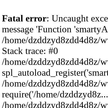
Fatal error
: Uncaught exce
message 'Function 'smartyAu
/home/dzddzyd8zdd4d8z/www
Stack trace: #0
/home/dzddzyd8zdd4d8z/www
spl_autoload_register('smar
/home/dzddzyd8zdd4d8z/www
require('/home/dzddzyd8z...
/home/dzddzyd8zdd4d8z/ww