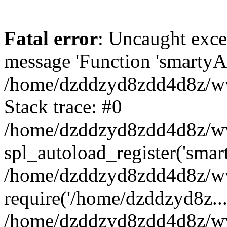
Fatal error
: Uncaught exce
message 'Function 'smartyAu
/home/dzddzyd8zdd4d8z/www
Stack trace: #0
/home/dzddzyd8zdd4d8z/www
spl_autoload_register('smar
/home/dzddzyd8zdd4d8z/www
require('/home/dzddzyd8z...
/home/dzddzyd8zdd4d8z/ww